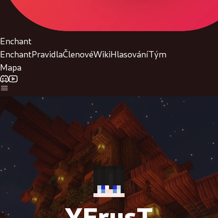
Enchant
Enchant
Pravidla
Členové
Wiki
Hlasování
Tým
Mapa
YFrusT