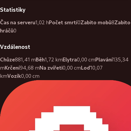
Statistiky
Čas na serveru
Počet smrtí
Zabito mobů
Zabito
1,02 h
0
8
hráčů
0
Vzdálenost
Chůze
Běh
Elytra
Plavání
881,41 m
1,72 km
0,00 cm
135,34
Krčení
Na zvířeti
Loď
m
94,68 m
0,00 cm
10,07
Vozík
km
0,00 cm