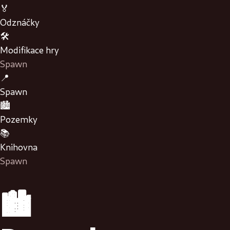
🏅
Odznáčky
🛠️
Modifikace hry
Spawn
📍
Spawn
🏙️
Pozemky
📚
Knihovna
Spawn
🏙️