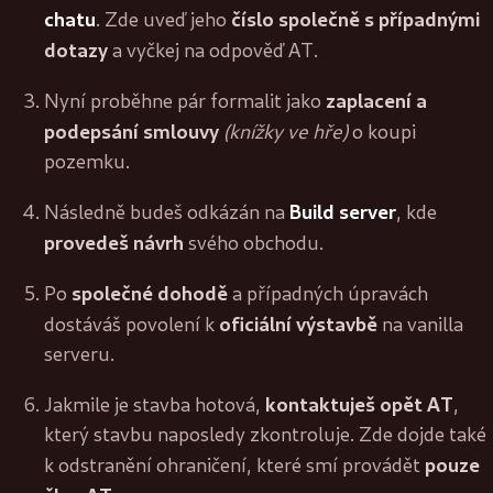
chatu
číslo společně s případnými
. Zde uveď jeho
dotazy
a vyčkej na odpověď AT.
zaplacení a
Nyní proběhne pár formalit jako
podepsání smlouvy
(knížky ve hře)
o koupi
pozemku.
Build server
Následně budeš odkázán na
, kde
provedeš návrh
svého obchodu.
společné dohodě
Po
a případných úpravách
oficiální výstavbě
dostáváš povolení k
na vanilla
serveru.
kontaktuješ opět AT
Jakmile je stavba hotová,
,
který stavbu naposledy zkontroluje. Zde dojde také
pouze
k odstranění ohraničení, které smí provádět