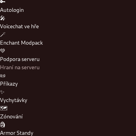
🔑
Autologin
🎤
Voicechat ve hře
🪄
Enchant Modpack
💚
Podpora serveru
Hraní na serveru
📜
Příkazy
✨
Vychytávky
🗺️
Zónování
🗿
Armor Standy