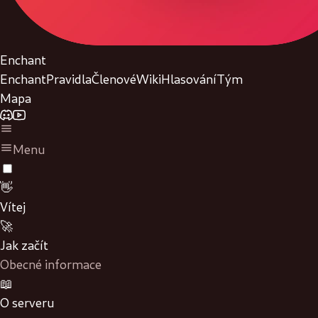
Enchant
Enchant
Pravidla
Členové
Wiki
Hlasování
Tým
Mapa
Menu
👋
Vítej
🚀
Jak začít
Obecné informace
📖
O serveru