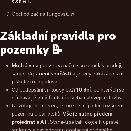
člen AT
.
Obchod začíná fungovat. 🎉
Základní pravidla pro
pozemky 📝
Modrá vlna
pouze vyznačuje pozemek k prodeji,
není součástí
samotná již
a je tedy zakázáno s ní
jakkoliv manipulovat.
10 dní
Od podepsání smlouvy běží
, po kterých se
očekává již plně funkční stavba nabízející služby.
Dovoluje-li to terén, je možné případné rozšíření
Vše je nutno předem
pozemku o pár bloků.
projednat s AT.
Stane-li se tak, dojde k úpravě
smlouvy a následnému doplacení přidaného