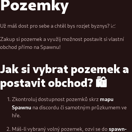
Pozemky
Už máš dost pro sebe a chtěl bys rozjet byznys? 📈
Zakup si pozemek a využij možnost postavit si vlastní
obchod přímo na Spawnu!
Jak si vybrat pozemek a
postavit obchod? 🛍️
mapu
Zkontroluj dostupnost pozemků skrz
Spawnu
na discordu či samotným průzkumem ve
hře.
spawn-
Máš-li vybraný volný pozemek, ozvi se do